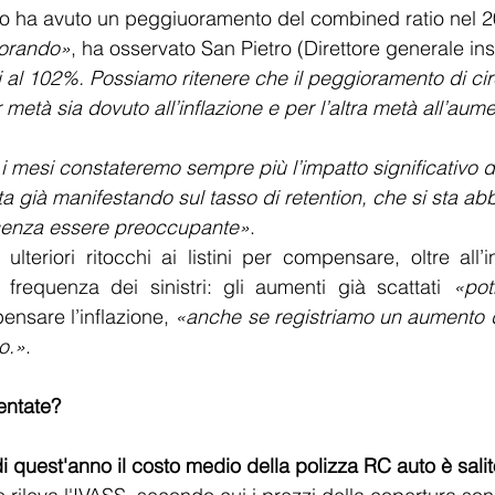
o ha avuto un peggiuoramento del combined ratio nel 
iorando»
, ha osservato San Pietro (Direttore generale in
al 102%. Possiamo ritenere che il peggioramento di ci
 metà sia dovuto all’inflazione e per l’altra metà all’aum
 mesi constateremo sempre più l’impatto significativo d
ta già manifestando sul tasso di retention, che si sta a
senza essere preoccupante»
.
lteriori ritocchi ai listini per compensare, oltre all’i
 frequenza dei sinistri: gli aumenti già scattati 
«pot
nsare l’inflazione, 
«anche se registriamo un aumento d
o.»
.
entate?
i quest'anno il costo medio della polizza RC auto è sali