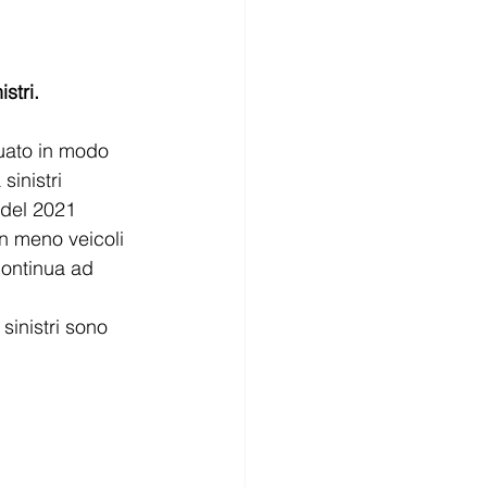
stri.
nuato in modo 
inistri 
 del 2021
n meno veicoli 
 continua ad 
sinistri sono 