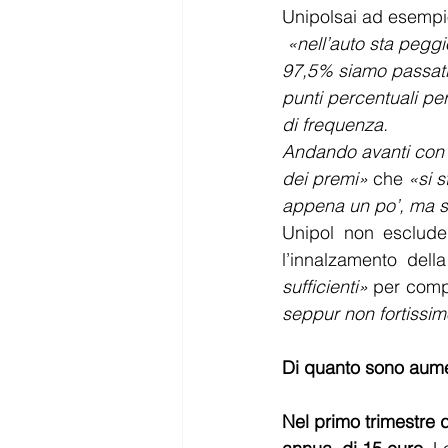
Unipolsai ad esempi
«nell’auto sta pegg
97,5% siamo passati 
punti percentuali per
di frequenza.
Andando avanti con i
dei premi»
 che 
«si s
appena un po’, ma 
Unipol non esclude u
l’innalzamento della
sufficienti»
 per compe
seppur non fortissim
Di quanto sono aum
Nel primo trimestre d