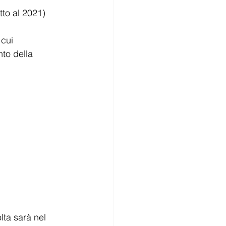
petto al 2021)
 cui 
nto della 
ta sarà nel 