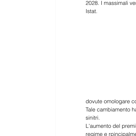
2028. I massimali ve
Istat.
dovute omologare con
Tale cambiamento ha
sinitri.
L'aumento del premio
regime e rpincipalme