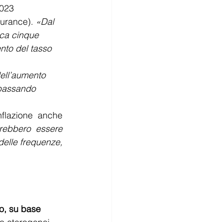
2023
surance). 
«Dal 
rca cinque 
ento del tasso 
ell’aumento 
bbassando 
nflazione anche 
rebbero essere 
elle frequenze, 
to, su base 