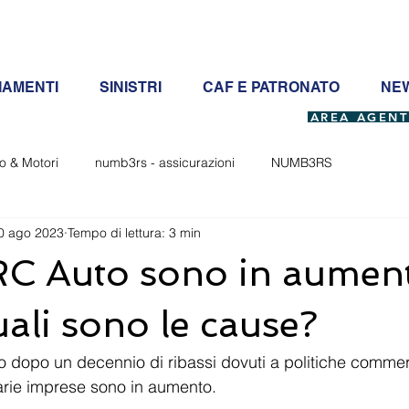
IAMENTI
SINISTRI
CAF E PATRONATO
NEW
AREA AGENT
o & Motori
numb3rs - assicurazioni
NUMB3RS
0 ago 2023
Tempo di lettura: 3 min
 RC Auto sono in aumen
li sono le cause?
to dopo un decennio di ribassi dovuti a politiche commerc
arie imprese sono in aumento.