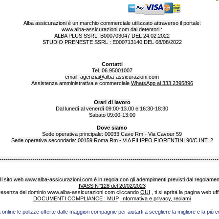
Alba assicurazioni è un marchio commerciale utilizzato attraverso il portale:
www.alba-assicurazioni.com
dai detentori :
ALBA PLUS SSRL: B000703047 DEL 24.02.2022
STUDIO PRENESTE SSRL : E000713140 DEL 08/08/2022
Contatti
Tel. 06.95001007
email:
agenzia@alba-assicurazioni.com
Assistenza amministrativa e commerciale
WhatsApp al 333.2395896
Orari di lavoro
Dal lunedì al venerdì 09:00-13.00 e 16:30-18:30
Sabato 09:00-13:00
Dove siamo
Sede operativa principale: 00033 Cave Rm - Via Cavour 59
Sede operativa secondaria: 00159 Roma Rm - VIA FILIPPO FIORENTINI 90/C INT. 2
----------------------------------------------------------------------------------------------------------------
Il sito web
www.alba-assicurazioni.com
è in regola con gli adempimenti previsti dal regolame
IVASS N°128 del 20/02/2023
presenza del dominio
www.alba-assicurazioni.com
cliccando
QUI
, ti si aprirà la pagina web uf
DOCUMENTI COMPLIANCE : MUP, Informativa e privacy, reclami
nline le polizze offerte dalle maggiori compagnie per aiutarti a scegliere la migliore e la più 