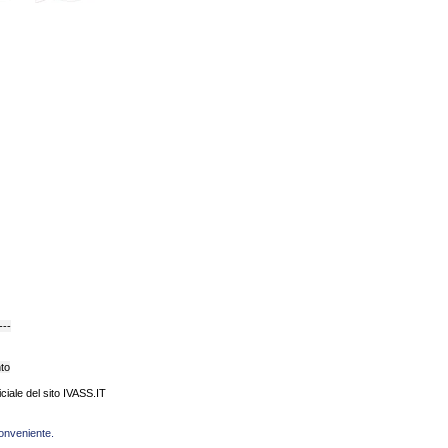
---
nto
ficiale del sito IVASS.IT
conveniente.