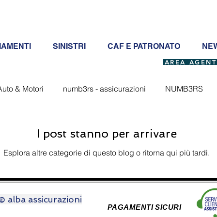
IAMENTI
SINISTRI
CAF E PATRONATO
NEW
AREA AGENT
Auto & Motori
numb3rs - assicurazioni
NUMB3RS
I post stanno per arrivare
Esplora altre categorie di questo blog o ritorna qui più tardi.
© alba assicurazioni
PAGAMENTI SICURI