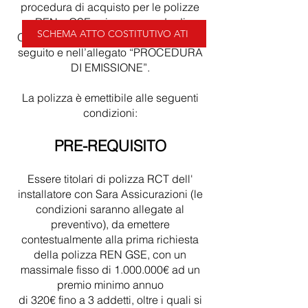
procedura di acquisto per le polizze
REN – GSE; mi raccomando di
SCHEMA ATTO COSTITUTIVO ATI
Occorre rispettare quanto ho scritto di
seguito e nell’allegato “PROCEDURA
DI EMISSIONE”.
La polizza è emettibile alle seguenti
condizioni:
PRE-REQUISITO
Essere titolari di polizza RCT dell'
installatore con Sara Assicurazioni (le
condizioni saranno allegate al
preventivo), da emettere
contestualmente alla prima richiesta
della polizza REN GSE, con un
massimale fisso di
1.000.000
€ ad un
premio minimo annuo
di 320€ fino a 3 addetti, oltre i quali si