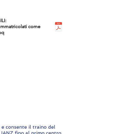
LI:
 immatricolati come
pq
 consente il traino del
ANZ fino al primo centro