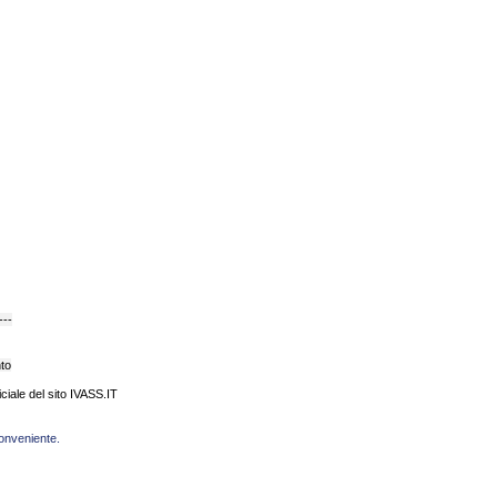
---
nto
ficiale del sito IVASS.IT
conveniente.