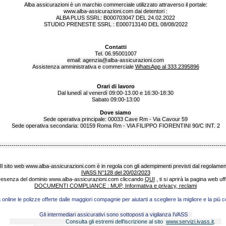
Alba assicurazioni è un marchio commerciale utilizzato attraverso il portale:
www.alba-assicurazioni.com
dai detentori :
ALBA PLUS SSRL: B000703047 DEL 24.02.2022
STUDIO PRENESTE SSRL : E000713140 DEL 08/08/2022
Contatti
Tel. 06.95001007
email:
agenzia@alba-assicurazioni.com
Assistenza amministrativa e commerciale
WhatsApp al 333.2395896
Orari di lavoro
Dal lunedì al venerdì 09:00-13.00 e 16:30-18:30
Sabato 09:00-13:00
Dove siamo
Sede operativa principale: 00033 Cave Rm - Via Cavour 59
Sede operativa secondaria: 00159 Roma Rm - VIA FILIPPO FIORENTINI 90/C INT. 2
----------------------------------------------------------------------------------------------------------------
Il sito web
www.alba-assicurazioni.com
è in regola con gli adempimenti previsti dal regolame
IVASS N°128 del 20/02/2023
presenza del dominio
www.alba-assicurazioni.com
cliccando
QUI
, ti si aprirà la pagina web uf
DOCUMENTI COMPLIANCE : MUP, Informativa e privacy, reclami
nline le polizze offerte dalle maggiori compagnie per aiutarti a scegliere la migliore e la più 
Gli intermediari assicurativi sono sottoposti a vigilanza IVASS
Consulta gli estremi dell'iscrizione al sito
www.servizi.ivass.it
.